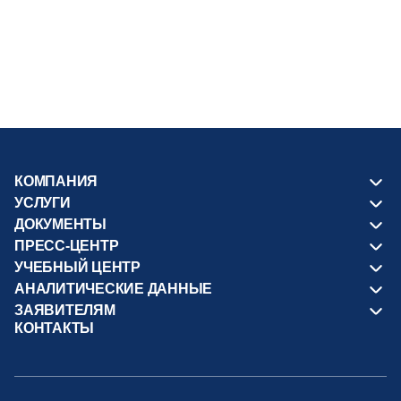
19.12.2025
Публикация в журнале «Строители
Татарстана»: «ЛУЧШИЙ СМЕТЧИК – 2025:
ИНДУСТРИАЛЬНОЕ НАСЛЕДИЕ»: ВСЕРОССИЙСКОЕ
СОРЕВНОВАНИЕ С ФИНАЛОМ В АВТОГРАДЕ
КОМПАНИЯ
УСЛУГИ
ДОКУМЕНТЫ
ПРЕСС-ЦЕНТР
УЧЕБНЫЙ ЦЕНТР
АНАЛИТИЧЕСКИЕ ДАННЫЕ
ЗАЯВИТЕЛЯМ
КОНТАКТЫ