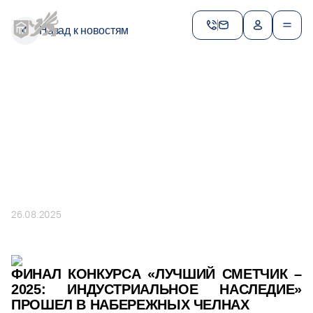
expertiza-rt@tatar.ru
Назад к новостям
Контакты доверия по противодействию
коррупции
+ 7 (843) 212-60-28
ES.Sagitova@tatar.ru
Пресс–центр
+ 7 (843) 272-04-94 (доб. 273)
iV.Baranova@tatar.ru
Найти сотрудника
26.08.2025
ФИНАЛ КОНКУРСА «ЛУЧШИЙ СМЕТЧИК –
2025: ИНДУСТРИАЛЬНОЕ НАСЛЕДИЕ»
ПРОШЕЛ В НАБЕРЕЖНЫХ ЧЕЛНАХ