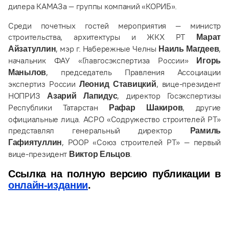
дилера КАМАЗа — группы компаний «КОРИБ».
Среди почетных гостей мероприятия — министр
строительства, архитектуры и ЖКХ РТ
Марат
, мэр г. Набережные Челны
,
Айзатуллин
Наиль Магдеев
начальник ФАУ «Главгосэкспертиза России»
Игорь
, председатель Правления Ассоциации
Манылов
экспертиз России
, вице-президент
Леонид Ставицкий
НОПРИЗ
, директор Госэкспертизы
Азарий Лапидус
Республики Татарстан
, другие
Рафар Шакиров
официальные лица. АСРО «Содружество строителей РТ»
представлял генеральный директор
Рамиль
, РООР «Союз строителей РТ» — первый
Гафиятуллин
вице-президент
.
Виктор Ельцов
Ссылка на полную версию публикации в
онлайн-издании
.